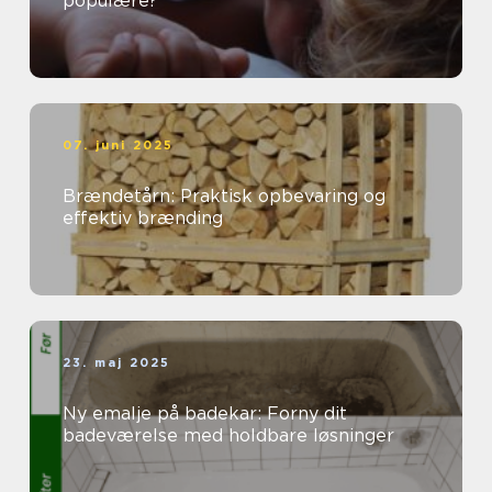
populære?
07. juni 2025
Brændetårn: Praktisk opbevaring og
effektiv brænding
23. maj 2025
Ny emalje på badekar: Forny dit
badeværelse med holdbare løsninger