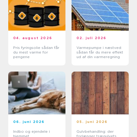
04. august 2026
02. juli 2026
Pris fyringsolie sådan får
Varmepumpe i næstved:
du mest varme for
sådan får du mere effekt
pengene
ud af din varmeregning
06. juni 2026
05. juni 2026
Indbo og ejendele i
Gulvbehandling: der
hjemmet
forlænger trægulvets