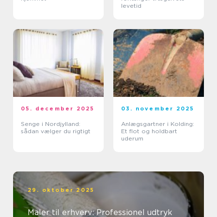
levetid
05. december 2025
03. november 2025
Senge i Nordjylland:
Anlægsgartner i Kolding:
sådan vælger du rigtigt
Et flot og holdbart
uderum
29. oktober 2025
Maler til erhverv: Professionel udtryk