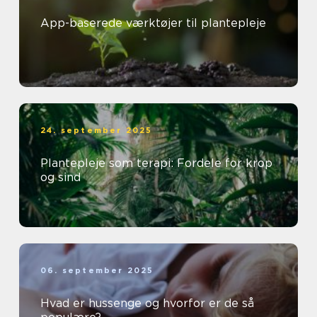
App-baserede værktøjer til plantepleje
24. september 2025
Plantepleje som terapi: Fordele for krop
og sind
06. september 2025
Hvad er hussenge og hvorfor er de så