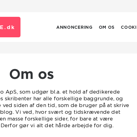
E.
dk
ANNONCERING
OM OS
COOKI
Om os
ko ApS, som udgør bl.a. et hold af dedikerede
es skribenter har alle forskellige baggrunde, og
e ved siden af den tid, som de bruger på at skrive
 blog. Vi ved, hvor svært og tidskrævende det
 masse forskellige sider, for bare at være
erfor gør vi alt det hårde arbejde for dig.