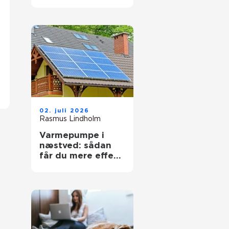
pengene
02. juli 2026
Rasmus Lindholm
Varmepumpe i
næstved: sådan
får du mere effekt
ud af din
varmeregning