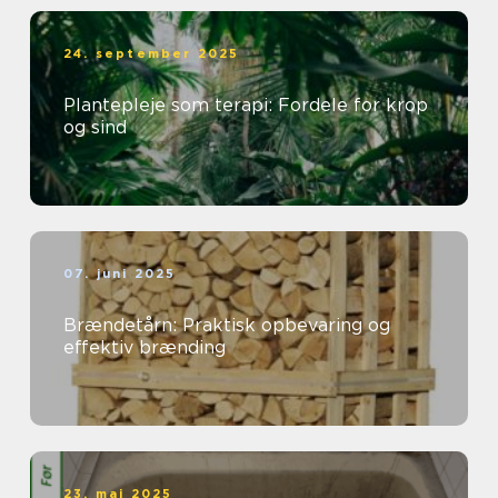
24. september 2025
Plantepleje som terapi: Fordele for krop
og sind
07. juni 2025
Brændetårn: Praktisk opbevaring og
effektiv brænding
23. maj 2025