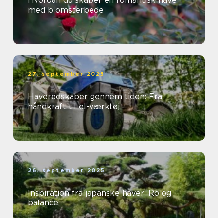
Hvordan du skaber en romantisk have
med blomsterbede
27. september 2025
Haveredskaber gennem tiden: Fra
håndkraft til el-værktøj
26. september 2025
Inspiration fra japanske haver: Ro og
balance