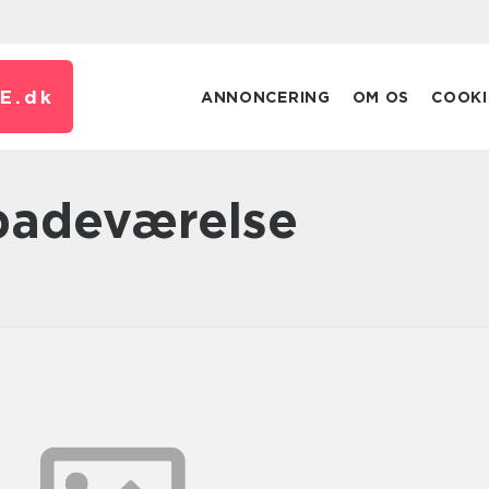
E.
dk
ANNONCERING
OM OS
COOKI
badeværelse