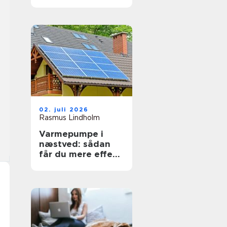
pengene
02. juli 2026
Rasmus Lindholm
Varmepumpe i
næstved: sådan
får du mere effekt
ud af din
varmeregning