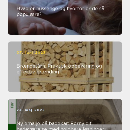
Hvad er hussenge og hvorfor er de så
populære?
07. juni 2025
Brændetårn: Praktisk opbevaring og
effektiv brænding
23. maj 2025
Ny emalje på badekar: Forny dit
badeværelse med holdbare løsninger