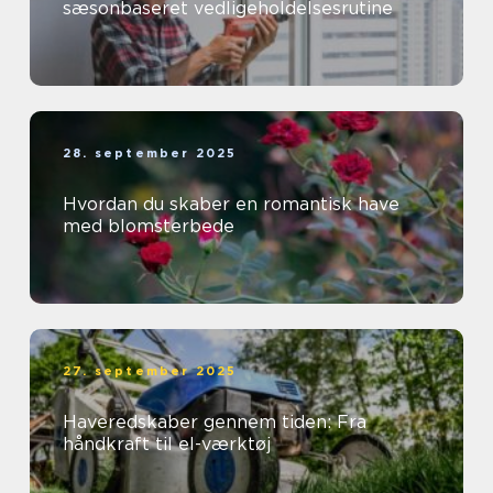
sæsonbaseret vedligeholdelsesrutine
28. september 2025
Hvordan du skaber en romantisk have
med blomsterbede
27. september 2025
Haveredskaber gennem tiden: Fra
håndkraft til el-værktøj