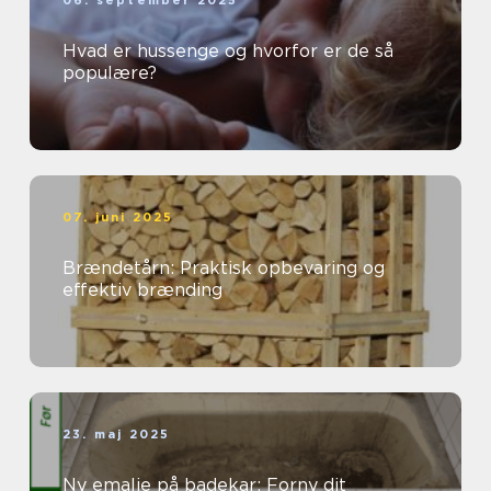
06. september 2025
Hvad er hussenge og hvorfor er de så
populære?
07. juni 2025
Brændetårn: Praktisk opbevaring og
effektiv brænding
23. maj 2025
Ny emalje på badekar: Forny dit