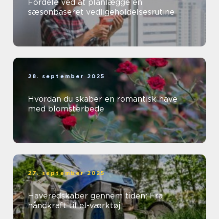
Fordele ved at planlægge en
sæsonbaseret vedligeholdelsesrutine
28. september 2025
Hvordan du skaber en romantisk have
med blomsterbede
27. september 2025
Haveredskaber gennem tiden: Fra
håndkraft til el-værktøj