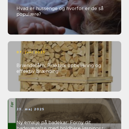
Hvad er hussenge og hvorfor er de så
populære?
07. juni 2025
Brændetårn: Praktisk opbevaring og
effektiv brænding
23. maj 2025
Ny emalje på badekar: Forny dit
badeværelse med holdbare løsninger