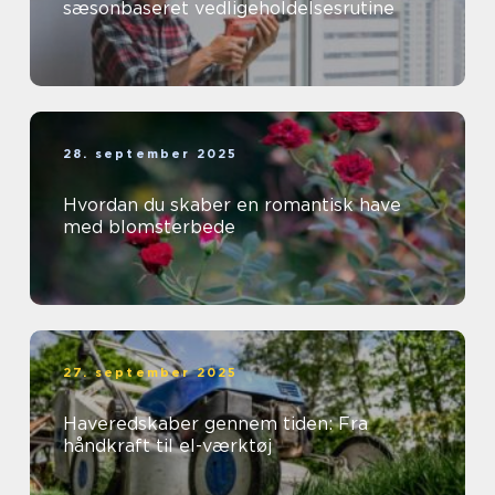
sæsonbaseret vedligeholdelsesrutine
28. september 2025
Hvordan du skaber en romantisk have
med blomsterbede
27. september 2025
Haveredskaber gennem tiden: Fra
håndkraft til el-værktøj