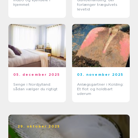
hjemmet
forlænger trægulvets
levetid
05. december 2025
03. november 2025
Senge i Nordjylland:
Anlægsgartner i Kolding:
sådan vælger du rigtigt
Et flot og holdbart
uderum
29. oktober 2025