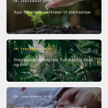
25. september 2025
App-baserede værktøjer til plantepleje
24. september 2025
Plantepleje som terapi: Fordele for krop
og sind
06. september 2025
Hvad er hussenge og hvorfor er de så