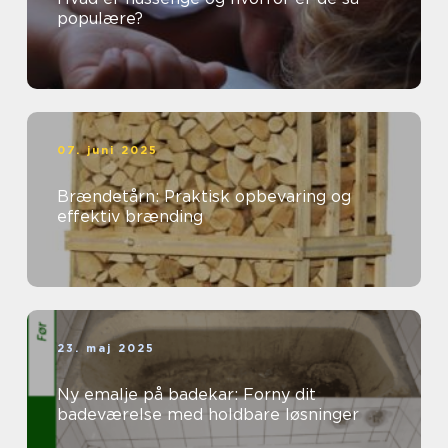
populære?
07. juni 2025
Brændetårn: Praktisk opbevaring og
effektiv brænding
23. maj 2025
Ny emalje på badekar: Forny dit
badeværelse med holdbare løsninger