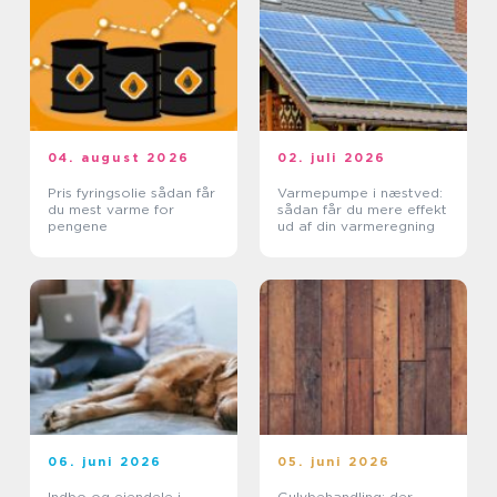
04. august 2026
02. juli 2026
Pris fyringsolie sådan får
Varmepumpe i næstved:
du mest varme for
sådan får du mere effekt
pengene
ud af din varmeregning
06. juni 2026
05. juni 2026
Indbo og ejendele i
Gulvbehandling: der