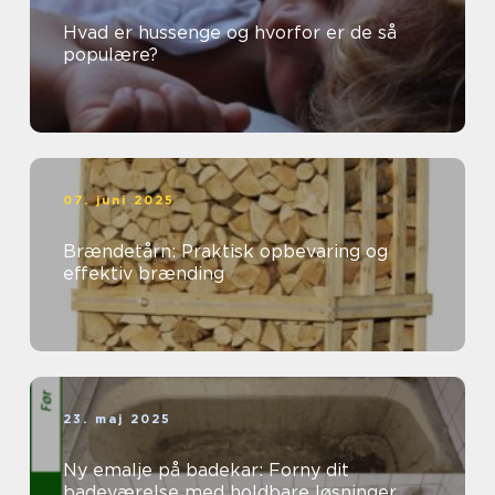
Hvad er hussenge og hvorfor er de så
populære?
07. juni 2025
Brændetårn: Praktisk opbevaring og
effektiv brænding
23. maj 2025
Ny emalje på badekar: Forny dit
badeværelse med holdbare løsninger