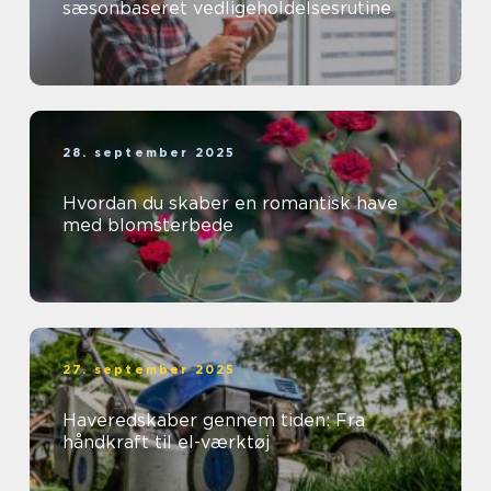
sæsonbaseret vedligeholdelsesrutine
28. september 2025
Hvordan du skaber en romantisk have
med blomsterbede
27. september 2025
Haveredskaber gennem tiden: Fra
håndkraft til el-værktøj