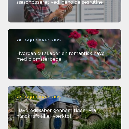
sæsonbaseret vedligeholdelsesrutine
28. september 2025
Hvordan du skaber en romantisk have
med blomsterbede
27. september 2025
Haveredskaber gennem tiden: Fra
håndkraft til el-værktøj