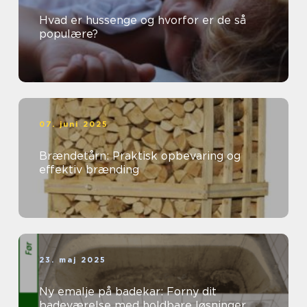
Hvad er hussenge og hvorfor er de så
populære?
07. juni 2025
Brændetårn: Praktisk opbevaring og
effektiv brænding
23. maj 2025
Ny emalje på badekar: Forny dit
badeværelse med holdbare løsninger