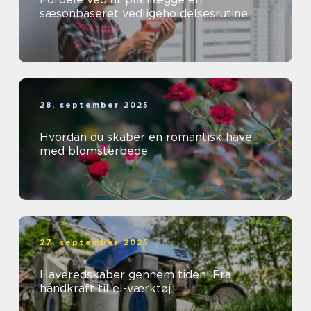
sæsonbaseret vedligeholdelsesrutine
28. september 2025
Hvordan du skaber en romantisk have
med blomsterbede
27. september 2025
Haveredskaber gennem tiden: Fra
håndkraft til el-værktøj