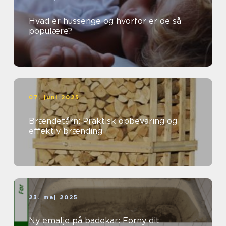
Hvad er hussenge og hvorfor er de så
populære?
07. juni 2025
Brændetårn: Praktisk opbevaring og
effektiv brænding
23. maj 2025
Ny emalje på badekar: Forny dit