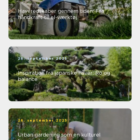
Haveredskaber gennem tiden: Fra
håndkraft til el-værktøj
26. september 2025
Inspiration fra japanske haver: Ro og
balance
26. september 2025
Urban gardening som en kulturel