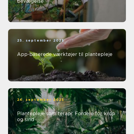
bevægelse
25. september 2025
App-baserede værktøjer til plantepleje
24. september 2025
Plantepleje som terapi: Fordele for krop
og sind