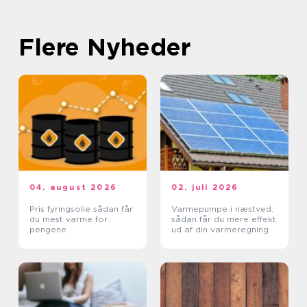
Flere Nyheder
04. august 2026
02. juli 2026
Pris fyringsolie sådan får
Varmepumpe i næstved:
du mest varme for
sådan får du mere effekt
pengene
ud af din varmeregning