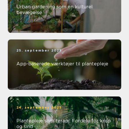
Urban gardening som en kulturel
bevægelse
25. september 2025
App-baserede værktøjer til plantepleje
24. september 2025
Plantepleje som terapi: Fordele for krop
og sind