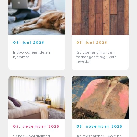
06. juni 2026
05. juni 2026
Indbo og ejendele i
Gulvbehandling: der
hjemmet
forlænger trægulvets
levetid
05. december 2025
03. november 2025
Senge i Nordjylland:
Anlægsgartner i Kolding: