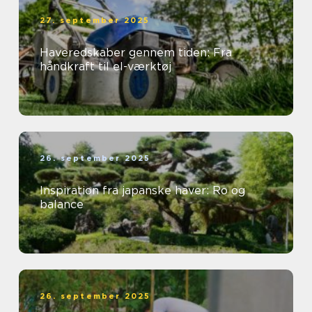
27. september 2025
Haveredskaber gennem tiden: Fra
håndkraft til el-værktøj
26. september 2025
Inspiration fra japanske haver: Ro og
balance
26. september 2025