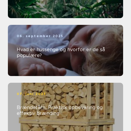
06. september 2025
Hvad er hussenge og hvorfor er de så
populære?
07. juni 2025
Brændetårn: Praktisk opbevaring og
effektiv brænding