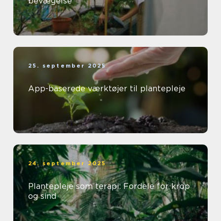
bevægelse
25. september 2025
App-baserede værktøjer til plantepleje
24. september 2025
Plantepleje som terapi: Fordele for krop
og sind