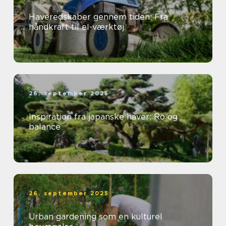
Haveredskaber gennem tiden: Fra
håndkraft til el-værktøj
26. september 2025
Inspiration fra japanske haver: Ro og
balance
26. september 2025
Urban gardening som en kulturel