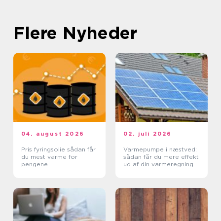
Flere Nyheder
04. august 2026
02. juli 2026
Pris fyringsolie sådan får
Varmepumpe i næstved:
du mest varme for
sådan får du mere effekt
pengene
ud af din varmeregning