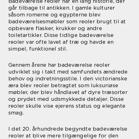
Badeværelse reoler har en lang historie, der
går tilbage til antikken. I gamle kulturer
såsom romerne og egypterne blev
badeværelsesmøbler som reoler brugt til at
opbevare flasker, krukker og andre
toiletartikler. Disse tidlige badeværelse
reoler var ofte lavet af træ og havde en
simpel, funktionel stil.
Gennem årene har badeværelse reoler
udviklet sig i takt med samfundets ændrede
behov og indretningsstile. I den victorianske
æra blev reoler betragtet som luksuriøse
møbler, der blev håndlavet af dyre træsorter
og prydet med udsmykkede detaljer. Disse
reoler skulle vise ejerens status og elegante
smag.
I det 20. århundrede begyndte badeværelse
reoler at blive mere tilgængelige for den