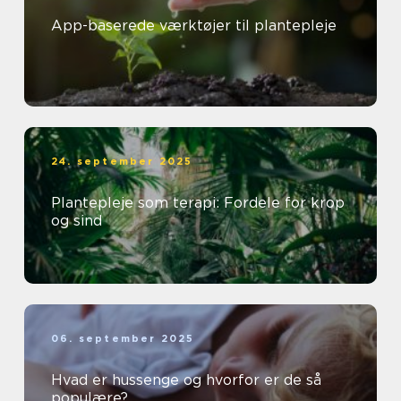
App-baserede værktøjer til plantepleje
24. september 2025
Plantepleje som terapi: Fordele for krop
og sind
06. september 2025
Hvad er hussenge og hvorfor er de så
populære?