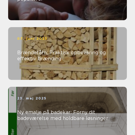
07. juni 2025
Brændetårn: Praktisk opbevaring og
effektiv brænding
23. maj 2025
Ny emalje på badekar: Forny dit
badeværelse med holdbare løsninger