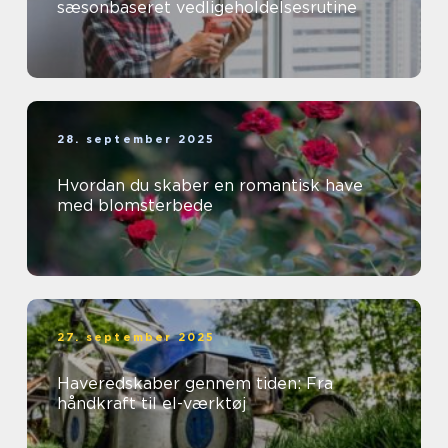
sæsonbaseret vedligeholdelsesrutine
28. september 2025
Hvordan du skaber en romantisk have
med blomsterbede
27. september 2025
Haveredskaber gennem tiden: Fra
håndkraft til el-værktøj