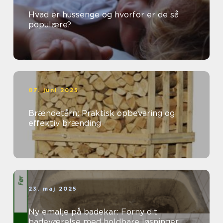
Hvad er hussenge og hvorfor er de så
populære?
07. juni 2025
Brændetårn: Praktisk opbevaring og
effektiv brænding
23. maj 2025
Ny emalje på badekar: Forny dit
badeværelse med holdbare løsninger