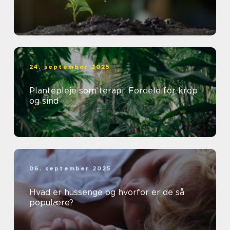
24. september 2025
Plantepleje som terapi: Fordele for krop
og sind
06. september 2025
Hvad er hussenge og hvorfor er de så
populære?