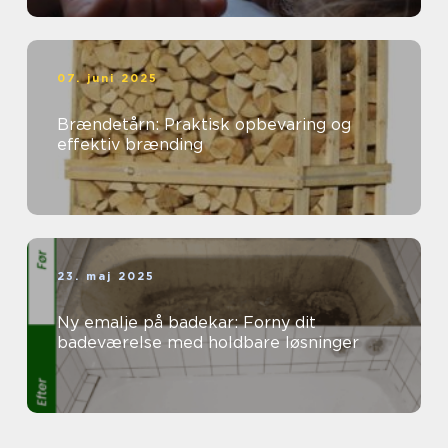
07. juni 2025
Brændetårn: Praktisk opbevaring og
effektiv brænding
23. maj 2025
Ny emalje på badekar: Forny dit
badeværelse med holdbare løsninger