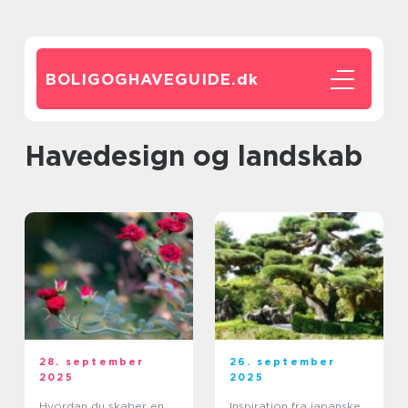
BOLIGOGHAVEGUIDE.
dk
Havedesign og landskab
28. september
26. september
2025
2025
Hvordan du skaber en
Inspiration fra japanske