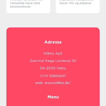
romantisk have med
haver: Ro og balance
blomsterbede
Adresse
web:
www.klikko.dk/
Menu