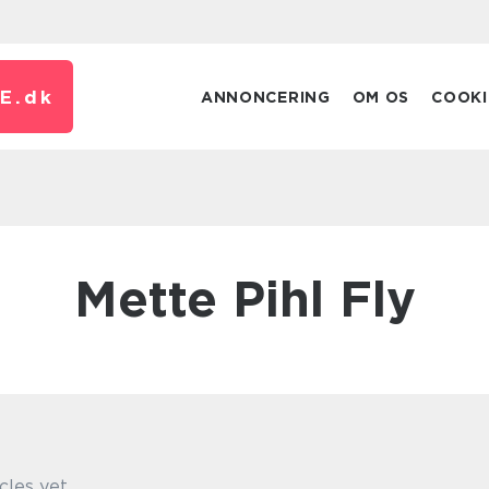
E.
dk
ANNONCERING
OM OS
COOKI
Mette Pihl Fly
cles yet