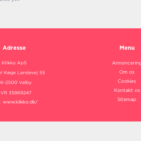
Adresse
Menu
Annoncerin
Om os
Cookies
Kontakt os
Sitemap
:
www.klikko.dk/